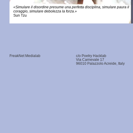
«Simulare il disordine presume una perfetta disciplina, simulare paura il
coraggio, simulare debolezza la forza.»
Sun Tzu
FreakNet Medialab
c/o Poetry Hacklab
Via Carnevale 17
96010 Palazzolo Acreide, Italy