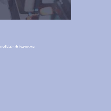
medialab (at) freaknet.org