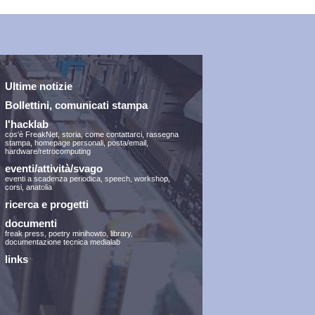
Ultime notizie
Bollettini, comunicati stampa
l'hacklab
cos'è FreakNet
,
storia
,
come contattarci
,
rassegna
stampa
,
homepage personali
,
posta/email
,
hardware/retrocomputing
eventi/attività/svago
eventi a scadenza periodica
,
speech
,
workshop
,
corsi
,
anatolia
ricerca e progetti
documenti
freak press
,
poetry minihowto
,
library
,
documentazione tecnica medialab
links