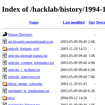
Index of /hacklab/history/1994-
Name
Last modified
Size
Descr
Parent Directory
-
art-livraghi-agoratelematica.txt
2003-05-09 09:40
2.6K
articoli_formato_wri/
2003-11-29 14:21
-
articolo-giornale-natura.txt
2003-05-09 09:40
13K
articolo_corriere_telematico.txt
2003-05-09 09:40
4.9K
articolo_i_siciliani.txt
2003-05-09 09:40
6.2K
articolo_sottovoce.txt
2003-05-09 09:40
7.0K
libera_mente_valverde/
2003-11-29 01:43
-
merdanet_la_fondazione.txt
2003-05-09 09:40
6.2K
pics/
2004-09-12 14:26
-
polemiche-fidonet.txt
2003-05-09 09:40
14K