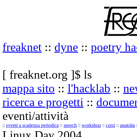
freaknet
::
dyne
::
poetry ha
[ freaknet.org ]$ ls
mappa sito
::
l'hacklab
::
ne
ricerca e progetti
::
documen
eventi/attività
::
eventi a scadenza periodica
::
speech
::
workshop
::
corsi
::
anatolia
:
Linux Day 2004