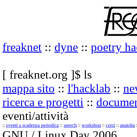
freaknet
::
dyne
::
poetry ha
[ freaknet.org ]$ ls
mappa sito
::
l'hacklab
::
ne
ricerca e progetti
::
documen
eventi/attività
::
eventi a scadenza periodica
::
speech
::
workshop
::
corsi
::
anatolia
:
GNU / Linux Day 2006